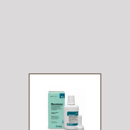
tiene
múltiples
variantes.
Las
opciones se
pueden
elegir en la
página de
producto