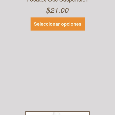
$
21.00
Seleccionar opciones
Este
producto
tiene
múltiples
variantes.
Las
opciones se
pueden
elegir en la
página de
producto