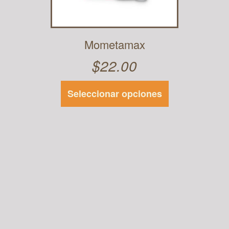
Mometamax
$
22.00
Seleccionar opciones
Este
producto
tiene
múltiples
variantes.
Las
opciones se
pueden
elegir en la
página de