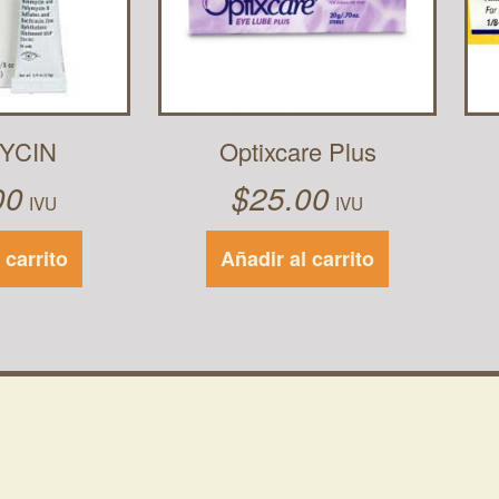
YCIN
Optixcare Plus
00
$
25.00
IVU
IVU
 carrito
Añadir al carrito