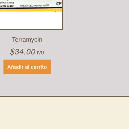
Terramycin
$
34.00
IVU
Añadir al carrito