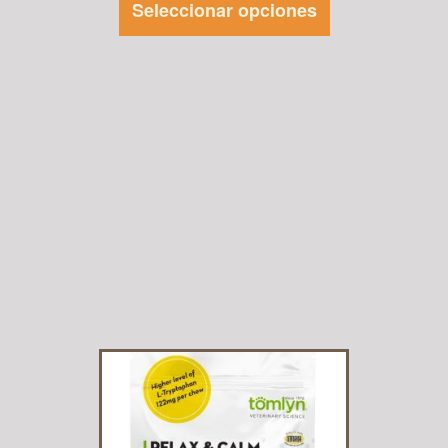
Seleccionar opciones
Este
producto
tiene
múltiples
variantes.
Las
opciones se
pueden
elegir en la
página de
producto