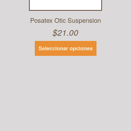
Posatex Otic Suspension
$
21.00
Seleccionar opciones
Este
producto
tiene
múltiples
variantes.
Las
opciones se
pueden
elegir en la
página de