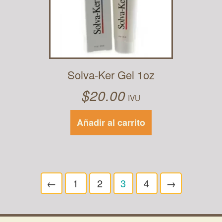
Solva-Ker Gel 1oz
$
20.00
IVU
Añadir al carrito
←
1
2
3
4
→