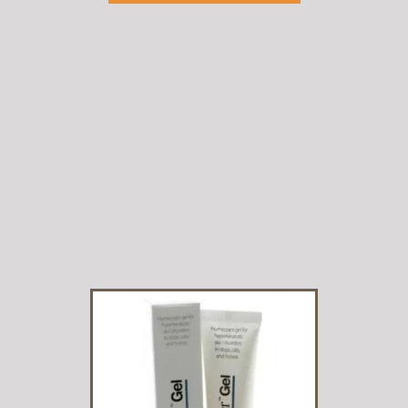
Este
producto
tiene
múltiples
variantes.
Las
opciones se
pueden
elegir en la
página de
producto