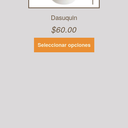
Dasuquin
$
60.00
Seleccionar opciones
Este
producto
tiene
múltiples
variantes.
Las
opciones se
pueden
elegir en la
página de
producto