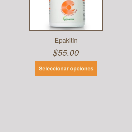
Epakitin
$
55.00
Seleccionar opciones
Este
producto
tiene
múltiples
variantes.
Las
opciones se
pueden