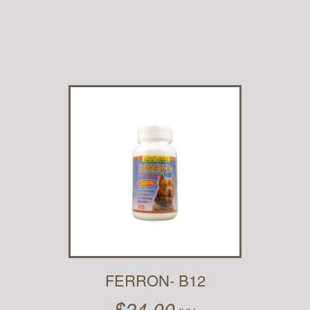
elegir en la
página de
producto
FERRON- B12
$
24.00