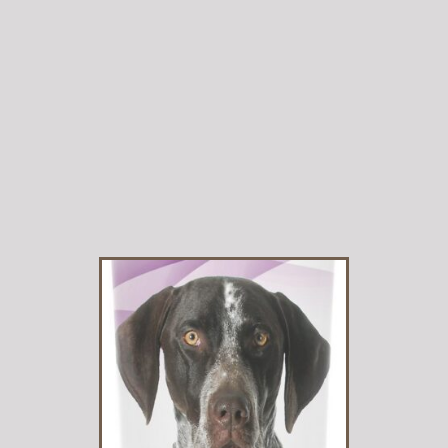
tiene
múltiples
variantes.
Las
opciones se
pueden
elegir en la
página de
producto