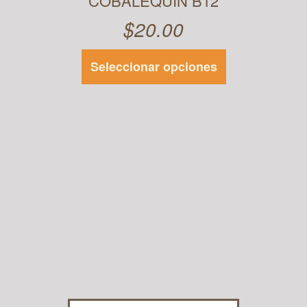
COBALEQUIN B12
$
20.00
Seleccionar opciones
Este
producto
tiene
múltiples
variantes.
Las
opciones se
pueden
elegir en la
página de
producto