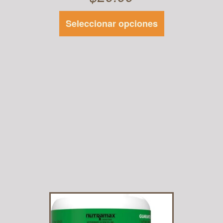
Seleccionar opciones
Este
producto
tiene
múltiples
variantes.
Las
opciones se
pueden
elegir en la
página de
producto