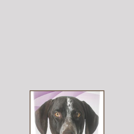
producto
tiene
múltiples
variantes.
Las
opciones se
pueden
elegir en la
página de
producto