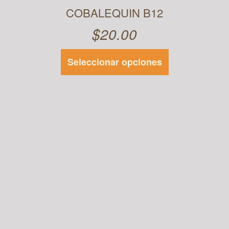
COBALEQUIN B12
$
20.00
Seleccionar opciones
Este
producto
tiene
múltiples
variantes.
Las
opciones se
pueden
elegir en la
página de
producto